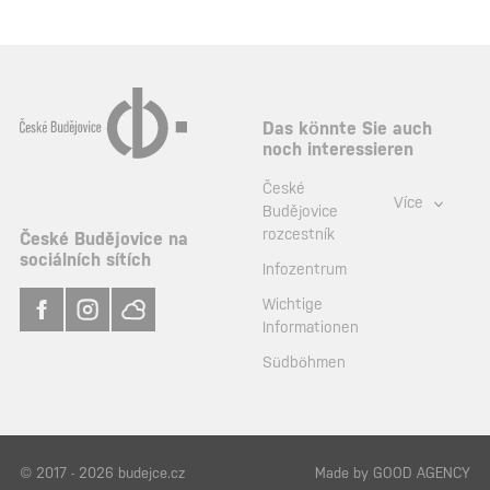
Das könnte Sie auch
noch interessieren
České
Více
Budějovice
rozcestník
České Budějovice na
sociálních sítích
Infozentrum
Wichtige
Informationen
Südböhmen
© 2017 - 2026 budejce.cz
Made by
GOOD AGENCY