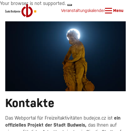
Your browser is not supported.
Veranstaltungskalender
Menu
Kontakte
Das Webportal für Freizeitaktivitäten budejce.cz ist
ein
offizielles Projekt der Stadt Budweis,
das Ihnen auf