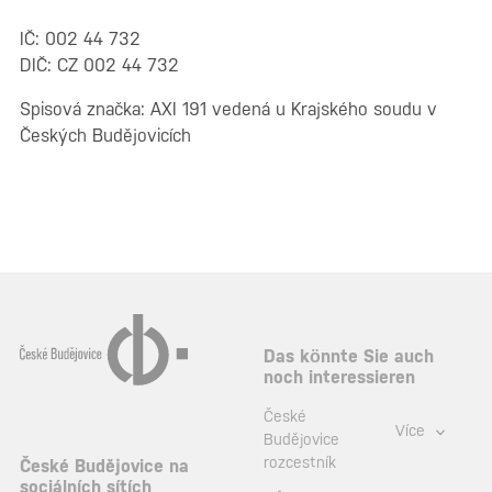
IČ: 002 44 732
DIČ: CZ 002 44 732
Spisová značka: AXI 191 vedená u Krajského soudu v
Českých Budějovicích
Das könnte Sie auch
noch interessieren
České
Více
Budějovice
rozcestník
České Budějovice na
sociálních sítích