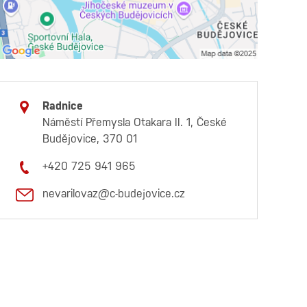
Radnice
Náměstí Přemysla Otakara II. 1, České
Budějovice, 370 01
+420 725 941 965
nevarilovaz@c-budejovice.cz