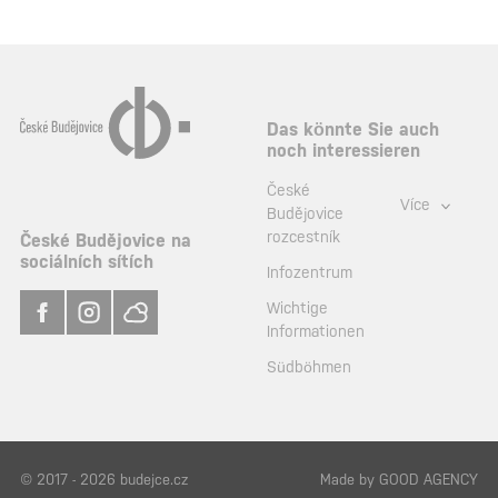
Das könnte Sie auch
noch interessieren
České
Více
Budějovice
rozcestník
České Budějovice na
sociálních sítích
Infozentrum
Wichtige
Informationen
Südböhmen
© 2017 - 2026 budejce.cz
Made by
GOOD AGENCY