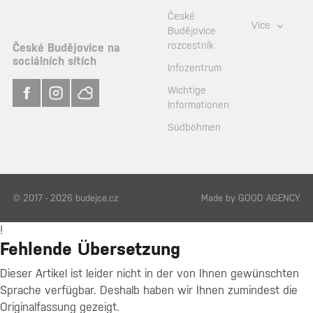
České
Více
Budějovice
rozcestník
České Budějovice na
sociálních sítích
Infozentrum
Wichtige
Informationen
Südböhmen
© 2017 - 2026 budejce.cz
Made by
GOOD AGENCY
!
Fehlende Übersetzung
Dieser Artikel ist leider nicht in der von Ihnen gewünschten
Sprache verfügbar. Deshalb haben wir Ihnen zumindest die
Originalfassung gezeigt.