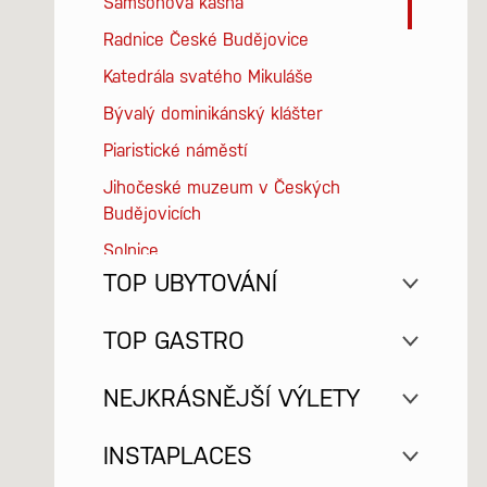
Samsonova kašna
Radnice České Budějovice
Katedrála svatého Mikuláše
Bývalý dominikánský klášter
Piaristické náměstí
Jihočeské muzeum v Českých
Budějovicích
Solnice
TOP UBYTOVÁNÍ
Vodárenská věž
Železná panna
MyApartment in the city center
TOP GASTRO
Jihočeské divadlo
Hotel Budweis
Brio Restaurant
NEJKRÁSNĚJŠÍ VÝLETY
Alšova jihočeská galerie - Wortnerův
Hotel Bohemia
dům
Minipivovar Krajinská 27
U Tří Hrušek Suites & Apartments
Český Krumlov
INSTAPLACES
Park Stromovka
Bistro Magdalene
Clarion Congress Hotel
Třeboň