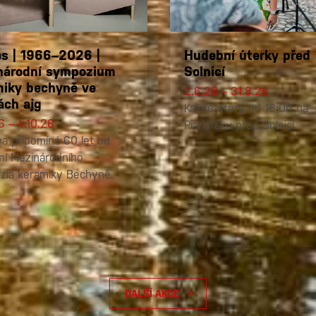
s | 1966–2026 |
Hudební úterky před
národní sympozium
Solnicí
miky bechyně ve
2.6.26 – 31.8.26
ách ajg
Každé úterý od 18:00 na
6 – 4.10.26
Piarisťáku před Solnicí.
a připomíná 60 let od
ní Mezinárodního
zia keramiky Bechyně.
DALŠÍ AKCE