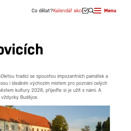
Co dělat?
Kalendář akcí
Menu
ovicích
750letou tradicí se spoustou impozantních památek a
sou i ideálním výchozím místem pro poznání celých
stem kultury 2028, přijeďte si je užít s námi. A
o vždycky Budějce.