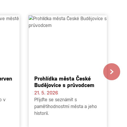
erven
Prohlídka města České
P
Budějovice s průvodcem
P
21. 5. 2026
19
o v
Přijďte se seznámit s
In
pamětihodnostmi města a jeho
in
historií.