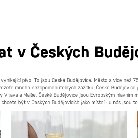
at v Českých Buděj
 vynikající pivo. To jsou České Budějovice. Město s více než 
odvezete mnoho nezapomenutelných zážitků. České Budějovice j
eky Vltava a Malše. České Budějovice jsou Evropským hlavním mě
 chcete být v Českých Budějovicích jako místní - u nás jsou t