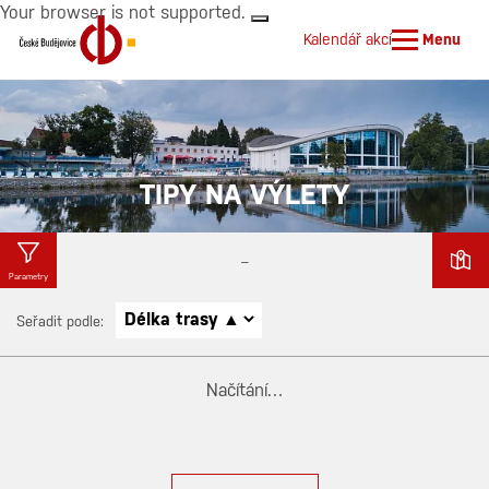
Your browser is not supported.
Kalendář akcí
Menu
Počasí
Parkoviště
TIPY NA VÝLETY
–
Parametry
Seřadit podle:
Načítání…