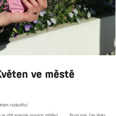
 Květen ve městě
plném rozkvětu!
 je cítit energie nových zážitků.
První máj, čas lásky,