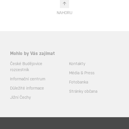
NAHORU
Mohlo by Vás zajímat
České Budějovice
Kontakty
rozcestník
Média & Press
Informační centrum
Fotobanka
Důležité informace
Stránky občana
Jižní Čechy