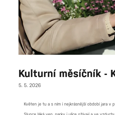
Kulturní měsíčník -
5. 5. 2026
Květen je tu a s ním i nejkrásnější období jara v 
Slunce láká ven, parky i ulice ožívají a ve vzduchu