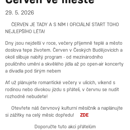
29. 5. 2026
ČERVEN JE TADY A S NÍM I OFICIÁLNÍ START TOHO
NEJLEPŠÍHO LÉTA!
Dny jsou nejdelší v roce, večery příjemně teplé a město
doslova tepe životem. Červen v Českých Budějovicích a
okolí slibuje nabitý program - od mezinárodního
pouličního umění a skvělého jídla až po open-air koncerty
a divadla pod širým nebem
Ať už plánujete romantické večery v ulicích, víkend s
rodinou nebo divokou jízdu s přáteli, v červnu se nudit
rozhodně nebudete!
Otevřete náš červnový kulturní měsíčník a naplánujte
si zážitky na celý měsíc dopředu!
ZDE
Doporučte tuto akci přátelům