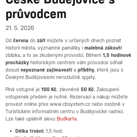
průvodcem
21. 5. 2026
Od
června
do
září
můžete v určených dnech poznat
historii města, významné památky i
malebná zákoutí
zblízka, a to se zkušenými průvodci. Během
1,5 hodinové
procházky
historickým centrem vám průvodce odhalí
dosud
nepoznané
zajímavosti
a
příběhy
, které jsou s
Českými Budějovicemi nerozlučně spjaty.
Plné vstupné je
100 Kč
, zlevněné
50 Kč
. Zakoupení
vstupenek předem je nutné. Rezervaci a nákup můžete
provést online přes www.cbsystem.cz nebo osobně v
Turistickém informačním centru v Budějovické radnici.
Lze také uplatnit slevu
Buďkarta
.
Délka trvání:
1,5 hod.