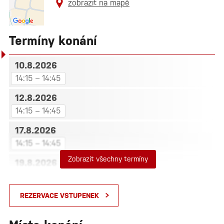
zobrazit na mapě
Termíny konání
10.8.2026
14:15 – 14:45
12.8.2026
14:15 – 14:45
17.8.2026
14:15 – 14:45
Zobrazit všechny termíny
19.8.2026
14:15 – 14:45
24.8.2026
REZERVACE VSTUPENEK
14:15 – 14:45