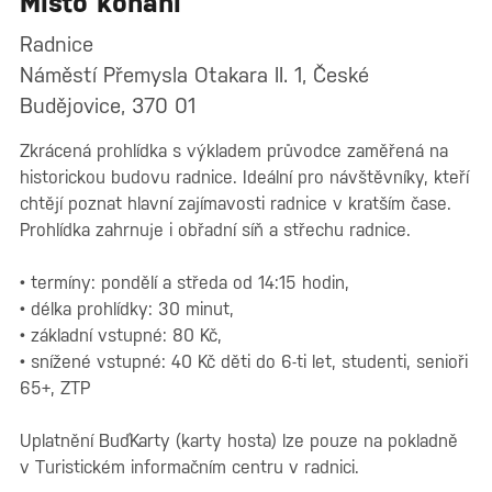
Místo konání
26.8.2026
14:15 – 14:45
Radnice
Náměstí Přemysla Otakara II. 1, České
31.8.2026
Budějovice, 370 01
14:15 – 14:45
2.9.2026
Zkrácená prohlídka s výkladem průvodce zaměřená na
historickou budovu radnice. Ideální pro návštěvníky, kteří
14:15 – 14:45
chtějí poznat hlavní zajímavosti radnice v kratším čase.
7.9.2026
Prohlídka zahrnuje i obřadní síň a střechu radnice.
14:15 – 14:45
• termíny: pondělí a středa od 14:15 hodin,
9.9.2026
• délka prohlídky: 30 minut,
14:15 – 14:45
• základní vstupné: 80 Kč,
• snížené vstupné: 40 Kč děti do 6-ti let, studenti, senioři
14.9.2026
65+, ZTP
14:15 – 14:45
16.9.2026
Uplatnění BuďKarty (karty hosta) lze pouze na pokladně
14:15 – 14:45
v Turistickém informačním centru v radnici.